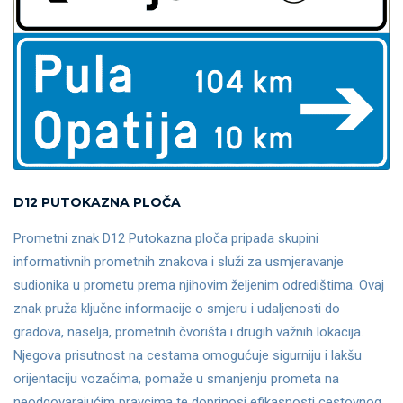
D12 PUTOKAZNA PLOČA
Prometni znak D12 Putokazna ploča pripada skupini
informativnih prometnih znakova i služi za usmjeravanje
sudionika u prometu prema njihovim željenim odredištima. Ovaj
znak pruža ključne informacije o smjeru i udaljenosti do
gradova, naselja, prometnih čvorišta i drugih važnih lokacija.
Njegova prisutnost na cestama omogućuje sigurniju i lakšu
orijentaciju vozačima, pomaže u smanjenju prometa na
neodgovarajućim pravcima te doprinosi efikasnosti cestovnog