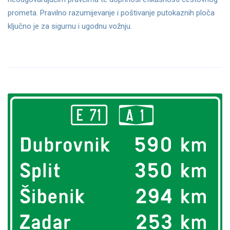
prometa. Pravilno razumijevanje i poštivanje putokaznih ploča
ključno je za sigurnu i ugodnu vožnju.