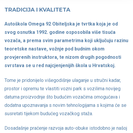
TRADICIJA I KVALITETA
Autoškola Omega 92 Obiteljska je tvrtka koja je od
svog osnutka 1992. godine osposobila više tisuća
vozača, a prema svim parametrima koji uključuju razinu
teoretske nastave, vožnje pod budnim okom
provjerenih instruktora, te nizom drugih pogodnosti
svrstava se u red najcjenjenijih škola u Hrvatskoj.
Tome je pridonijelo višegodišnje ulaganje u stručni kadar,
prostor i opremu te vlastiti vozni park s vozilima novijeg
datuma proizvodnje što budućim vozačima omogućava i
dodatna upoznavanja s novim tehnologijama s kojima će se
susretati tijekom budućeg vozačkog staža.
Dosadašnje praćenje razvoja auto-obuke istodobno je našoj