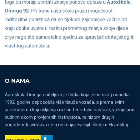
toga da moraju utvrditi znanje ponovo dolaze u
Autoškolu
Omegu 92
. Pri tome naša škola pruža mogućnost
roditeljima polaznika da se tijekom zajedničke vožnje pri
kraju obuke uvjere u razinu prometnog znanja svoje djece
prije nego što samostalno sjednu za upravljač obiteljskog ili
vlastitog automobila.
O NAMA
Autoškola Omega obiteljska je tvrtka koja je od svog osnutka
1992. godine osposobila više tisuća vozača, a prema svim
parametrima koji uključuju razinu teoretske nastave, vožnje pod
budnim okom provjerenih instruktora, te nizom drugih
pogodnosti svrstava se u red najcjenjenijih škola u Hrvatskoj.