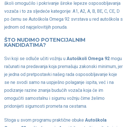
školi omogućilo i pokrivanje široke lepeze osposobljavanja
vozača i to za sljedeće kategorije: A1, A2, A, B, BE, C, CE, D
po čemu se Autoškola Omega 92 svrstava u red autoškola s
jednom od najcjelovitijih ponuda.
ŠTO NUDIMO POTENCIJALNIM
KANDIDATIMA?
Svi koji se odluče učiti vožnju u
Autoškoli Omega 92
mogu
računati na predavanja koja premašuju zakonski minimum, jer
je jedna od pretpostavki našeg rada osposobljavanje koje
se ne svodi samo na uspješno polaganje ispita, već i na
podizanje razine znanja budućih vozača koja će im
omogućiti samostalnu i sigurnu vožnju čime želimo
pridonijeti sigurnosti prometa na cestama.
Stoga u svom programu praktične obuke
Autoškola