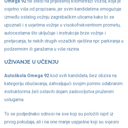
Omega 92
ne štedi na prijeđenoj kilometraži vozila, koja je
osjetno viša od propisane, jer svim kandidatima omogućuje
između ostalog vožnju zagrebačkim ulicama kako bi se
upoznali i s uvjetima vožnje u visokofrekventnom prometu,
autocestama što uključuje i instrukcije brze vožnje i
pretjecanja, te nekih drugih vozačkih vještina npr. parkiranja u
podzemnim ili garažama u više razina.
UŽIVANJE U UČENJU
Autoškola Omega 92
kod svih kandidata, bez obzira na
kategoriju obučavanja, zahvaljujući svojim pomno odabranim
instruktorima želi ostaviti dojam zadovoljstva pruženim
uslugama.
To se podjednako odnosi na sve koji su položili ispit iz
prvog pokušaja, ali i na one manje uspješne koji su svjesni