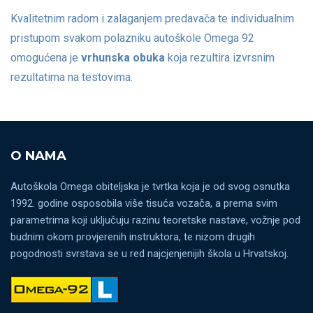
Kvalitetnim radom i zalaganjem predavača te individualnim
pristupom svakom polazniku autoškole Omega 92
omogućena je
vrhunska obuka
koja rezultira izvrsnim
rezultatima na testovima.
O NAMA
Autoškola Omega obiteljska je tvrtka koja je od svog osnutka
1992. godine osposobila više tisuća vozača, a prema svim
parametrima koji uključuju razinu teoretske nastave, vožnje pod
budnim okom provjerenih instruktora, te nizom drugih
pogodnosti svrstava se u red najcjenjenijih škola u Hrvatskoj.