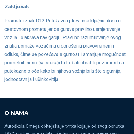
Zaključak
Prometni znak D12 Putokazna ploča ima ključnu ulogu u
cestovnom prometu jer osigurava pravilno usmjeravanje
vozila i olakšava navigaciju. Pravilno razumijevanje ovog
znaka pomaže vozačima u donošenju pravovremenih
odluka, čime se povećava sigurnost i smanjuje mogućnost
prometnih nesreća. Vozači bi trebali obratiti pozornost na
putokazne ploče kako bi njihova vožnja bila što sigurnija,
jednostavnija i učinkovitija.
O NAMA
Autoškola Omega obiteljska je tvrtka koja je od svog osnutka
1992. godine osposobila više tisuća vozača, a prema svim