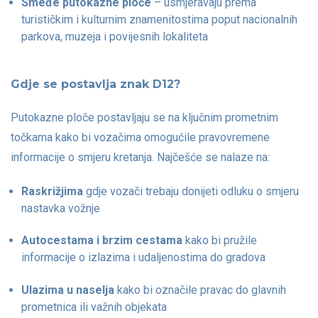
Smeđe putokazne ploče
– usmjeravaju prema
turističkim i kulturnim znamenitostima poput nacionalnih
parkova, muzeja i povijesnih lokaliteta
Gdje se postavlja znak D12?
Putokazne ploče postavljaju se na ključnim prometnim
točkama kako bi vozačima omogućile pravovremene
informacije o smjeru kretanja. Najčešće se nalaze na:
Raskrižjima
gdje vozači trebaju donijeti odluku o smjeru
nastavka vožnje
Autocestama i brzim cestama
kako bi pružile
informacije o izlazima i udaljenostima do gradova
Ulazima u naselja
kako bi označile pravac do glavnih
prometnica ili važnih objekata