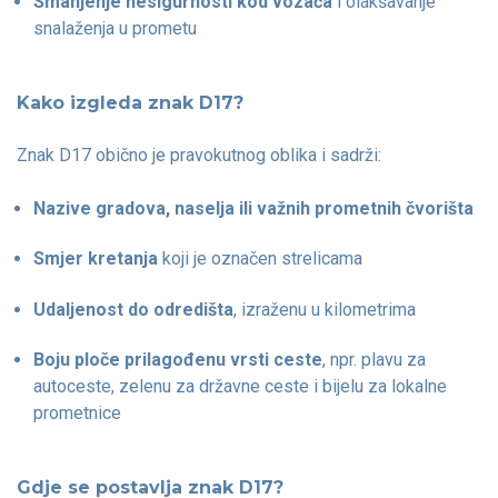
Smanjenje nesigurnosti kod vozača
i olakšavanje
snalaženja u prometu
Kako izgleda znak D17?
Znak D17 obično je pravokutnog oblika i sadrži:
Nazive gradova, naselja ili važnih prometnih čvorišta
Smjer kretanja
koji je označen strelicama
Udaljenost do odredišta
, izraženu u kilometrima
Boju ploče prilagođenu vrsti ceste
, npr. plavu za
autoceste, zelenu za državne ceste i bijelu za lokalne
prometnice
Gdje se postavlja znak D17?