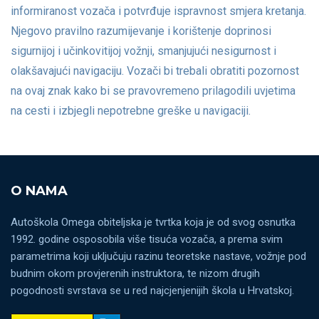
informiranost vozača i potvrđuje ispravnost smjera kretanja.
Njegovo pravilno razumijevanje i korištenje doprinosi
sigurnijoj i učinkovitijoj vožnji, smanjujući nesigurnost i
olakšavajući navigaciju. Vozači bi trebali obratiti pozornost
na ovaj znak kako bi se pravovremeno prilagodili uvjetima
na cesti i izbjegli nepotrebne greške u navigaciji.
O NAMA
Autoškola Omega obiteljska je tvrtka koja je od svog osnutka
1992. godine osposobila više tisuća vozača, a prema svim
parametrima koji uključuju razinu teoretske nastave, vožnje pod
budnim okom provjerenih instruktora, te nizom drugih
pogodnosti svrstava se u red najcjenjenijih škola u Hrvatskoj.