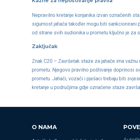
Kazne za nepoštivanje pravila
Nepravilno kretanje konjanika izvan označenih sta
sigurnost jahača također mogu biti sankcionirani 
od strane svih sudionika u prometu ključno je za 
Zaključak
Znak C20 – Završetak staze za jahače ima važnu ulo
prometu. Njegovo pravilno poštivanje doprinosi s
prometu. Jahači, vozači i pješaci trebaju biti svje
kretanje u područjima gdje označene staze završa
O NAMA
POVE
Autoš