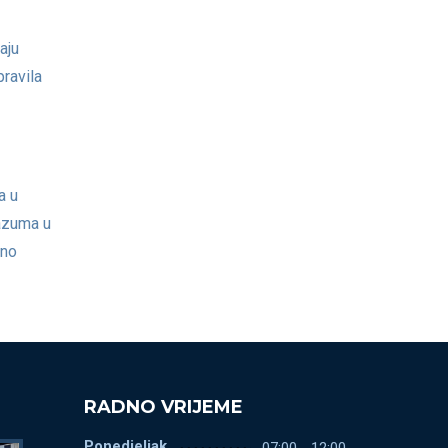
aju
ravila
a u
razuma u
rno
RADNO VRIJEME
Ponedjeljak
07:00 - 12:00