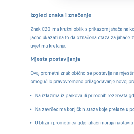
Izgled znaka i značenje
Znak C20 ima kružni oblik s prikazom jahača na ko
jasno ukazati na to da označena staza za jahače za
uvjetima kretanja.
Mjesta postavljanja
Ovaj prometni znak obično se postavlja na mjest
omogućilo pravovremeno prilagođavanje novoj prom
Na izlazima iz parkova ili prirodnih rezervata g
Na završecima konjičkih staza koje prelaze u p
U blizini prometnica gdje jahači moraju nastaviti 