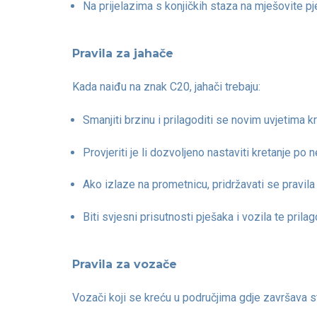
Na prijelazima s konjičkih staza na mješovite p
Pravila za jahače
Kada naiđu na znak C20, jahači trebaju:
Smanjiti brzinu i prilagoditi se novim uvjetima k
Provjeriti je li dozvoljeno nastaviti kretanje 
Ako izlaze na prometnicu, pridržavati se pravila 
Biti svjesni prisutnosti pješaka i vozila te prila
Pravila za vozače
Vozači koji se kreću u područjima gdje završava st