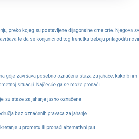
nju, preko kojeg su postavljene dijagonalne crne crte. Njegova sv
vršava te da se konjanici od tog trenutka trebaju prilagoditi nov
ima gdje završava posebno označena staza za jahače, kako bi im
etnoj situaciji. Najčešće ga se može pronaći:
dje su staze za jahanje jasno označene
odručja bez označenih pravaca za jahanje
kretanje u prometu ili pronaći alternativni put