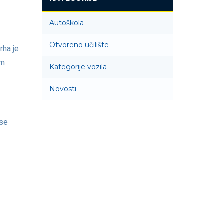
Autoškola
Otvoreno učilište
rha je
im
Kategorije vozila
Novosti
 se