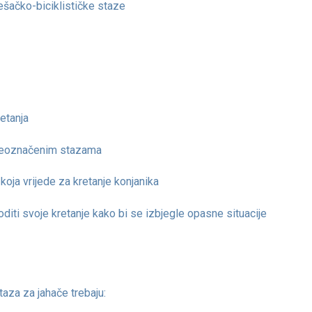
ješačko-biciklističke staze
retanja
po neoznačenim stazama
koja vrijede za kretanje konjanika
goditi svoje kretanje kako bi se izbjegle opasne situacije
aza za jahače trebaju: