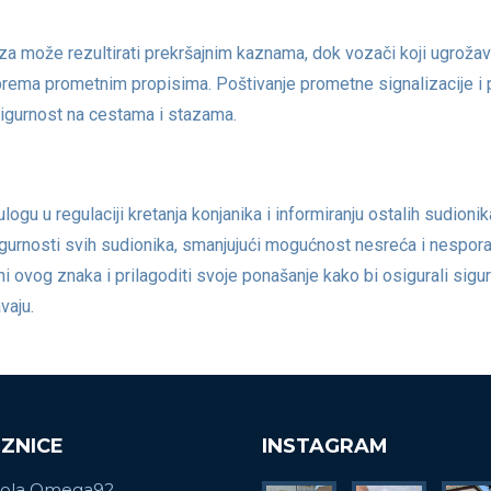
za može rezultirati prekršajnim kaznama, dok vozači koji ugrožav
prema prometnim propisima. Poštivanje prometne signalizacije i p
sigurnost na cestama i stazama.
gu u regulaciji kretanja konjanika i informiranju ostalih sudionik
igurnosti svih sudionika, smanjujući mogućnost nesreća i nespo
sni ovog znaka i prilagoditi svoje ponašanje kako bi osigurali sigu
vaju.
ZNICE
INSTAGRAM
kola Omega92