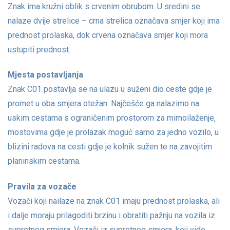
Znak ima kružni oblik s crvenim obrubom. U sredini se
nalaze dvije strelice – crna strelica označava smjer koji ima
prednost prolaska, dok crvena označava smjer koji mora
ustupiti prednost.
Mjesta postavljanja
Znak C01 postavlja se na ulazu u suženi dio ceste gdje je
promet u oba smjera otežan. Najčešće ga nalazimo na
uskim cestama s ograničenim prostorom za mimoilaženje,
mostovima gdje je prolazak moguć samo za jedno vozilo, u
blizini radova na cesti gdje je kolnik sužen te na zavojitim
planinskim cestama.
Pravila za vozače
Vozači koji nailaze na znak C01 imaju prednost prolaska, ali
i dalje moraju prilagoditi brzinu i obratiti pažnju na vozila iz
suprotnog smjera. Vozači iz suprotnog smjera, koji vide