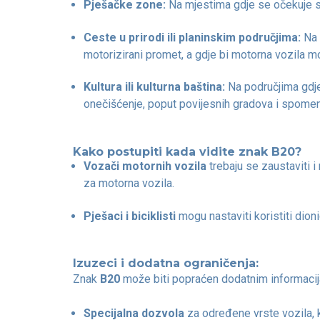
Pješačke zone:
Na mjestima gdje se očekuje sam
Ceste u prirodi ili planinskim područjima:
Na 
motorizirani promet, a gdje bi motorna vozila mog
Kultura ili kulturna baština:
Na područjima gdje 
onečišćenje, poput povijesnih gradova i spomen
Kako postupiti kada vidite znak B20?
Vozači motornih vozila
trebaju se zaustaviti i
za motorna vozila.
Pješaci i biciklisti
mogu nastaviti koristiti dioni
Izuzeci i dodatna ograničenja:
Znak
B20
može biti popraćen dodatnim informaci
Specijalna dozvola
za određene vrste vozila, ka