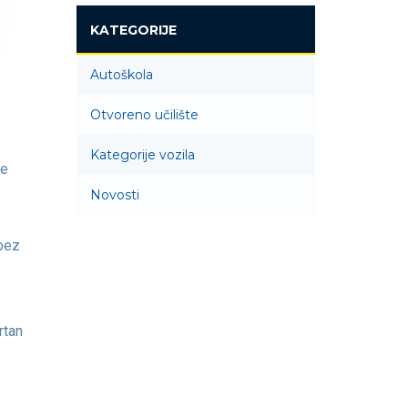
KATEGORIJE
Autoškola
Otvoreno učilište
Kategorije vozila
te
Novosti
 bez
rtan