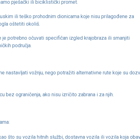
o pješački ili biciklistički promet.
uskim ili teško prohodnim dionicama koje nisu prilagođene za
la oštetiti okoliš.
je potrebno očuvati specifičan izgled krajobraza ili smanjiti
ičkih područja.
 ne nastavljati vožnju, nego potražiti alternativne rute koje su doz
cu bez ograničenja, ako nisu izričito zabrana i za njih.
jama:
o što su vozila hitnih službi, dostavna vozila ili vozila koja obav