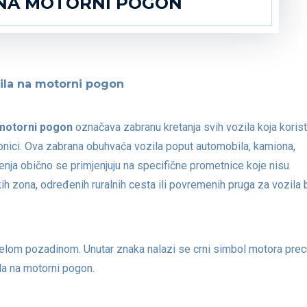
 NA MOTORNI POGON
ila na motorni pogon
 motorni pogon
označava zabranu kretanja svih vozila koja koris
ionici. Ova zabrana obuhvaća vozila poput automobila, kamiona,
enja obično se primjenjuju na specifične prometnice koje nisu
ih zona, određenih ruralnih cesta ili povremenih pruga za vozila
jelom pozadinom. Unutar znaka nalazi se crni simbol motora prec
la na motorni pogon.