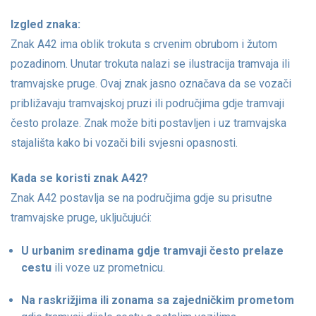
Izgled znaka:
Znak A42 ima oblik trokuta s crvenim obrubom i žutom
pozadinom. Unutar trokuta nalazi se ilustracija tramvaja ili
tramvajske pruge. Ovaj znak jasno označava da se vozači
približavaju tramvajskoj pruzi ili područjima gdje tramvaji
često prolaze. Znak može biti postavljen i uz tramvajska
stajališta kako bi vozači bili svjesni opasnosti.
Kada se koristi znak A42?
Znak A42 postavlja se na područjima gdje su prisutne
tramvajske pruge, uključujući:
U urbanim sredinama gdje tramvaji često prelaze
cestu
ili voze uz prometnicu.
Na raskrižjima ili zonama sa zajedničkim prometom