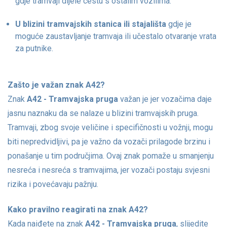
gdje tramvaji dijele cestu s ostalim vozilima.
U blizini tramvajskih stanica ili stajališta
gdje je
moguće zaustavljanje tramvaja ili učestalo otvaranje vrata
za putnike.
Zašto je važan znak A42?
Znak
A42 - Tramvajska pruga
važan je jer vozačima daje
jasnu naznaku da se nalaze u blizini tramvajskih pruga.
Tramvaji, zbog svoje veličine i specifičnosti u vožnji, mogu
biti nepredvidljivi, pa je važno da vozači prilagode brzinu i
ponašanje u tim područjima. Ovaj znak pomaže u smanjenju
nesreća i nesreća s tramvajima, jer vozači postaju svjesni
rizika i povećavaju pažnju.
Kako pravilno reagirati na znak A42?
Kada naiđete na znak
A42 - Tramvajska pruga
, slijedite