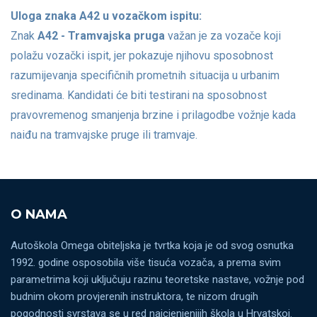
Uloga znaka A42 u vozačkom ispitu:
Znak
A42 - Tramvajska pruga
važan je za vozače koji
polažu vozački ispit, jer pokazuje njihovu sposobnost
razumijevanja specifičnih prometnih situacija u urbanim
sredinama. Kandidati će biti testirani na sposobnost
pravovremenog smanjenja brzine i prilagodbe vožnje kada
naiđu na tramvajske pruge ili tramvaje.
O NAMA
Autoškola Omega obiteljska je tvrtka koja je od svog osnutka
1992. godine osposobila više tisuća vozača, a prema svim
parametrima koji uključuju razinu teoretske nastave, vožnje pod
budnim okom provjerenih instruktora, te nizom drugih
pogodnosti svrstava se u red najcjenjenijih škola u Hrvatskoj.