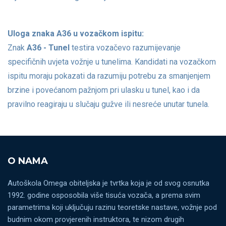
Uloga znaka A36 u vozačkom ispitu:
Znak
A36 - Tunel
testira vozačevo razumijevanje
specifičnih uvjeta vožnje u tunelima. Kandidati na vozačkom
ispitu moraju pokazati da razumiju potrebu za smanjenjem
brzine i povećanom pažnjom pri ulasku u tunel, kao i da
pravilno reagiraju u slučaju gužve ili nesreće unutar tunela.
O NAMA
Autoškola Omega obiteljska je tvrtka koja je od svog osnutka
1992. godine osposobila više tisuća vozača, a prema svim
parametrima koji uključuju razinu teoretske nastave, vožnje pod
budnim okom provjerenih instruktora, te nizom drugih