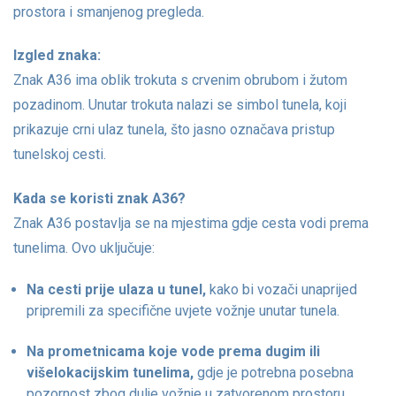
prostora i smanjenog pregleda.
Izgled znaka:
Znak A36 ima oblik trokuta s crvenim obrubom i žutom
pozadinom. Unutar trokuta nalazi se simbol tunela, koji
prikazuje crni ulaz tunela, što jasno označava pristup
tunelskoj cesti.
Kada se koristi znak A36?
Znak A36 postavlja se na mjestima gdje cesta vodi prema
tunelima. Ovo uključuje:
Na cesti prije ulaza u tunel,
kako bi vozači unaprijed
pripremili za specifične uvjete vožnje unutar tunela.
Na prometnicama koje vode prema dugim ili
višelokacijskim tunelima,
gdje je potrebna posebna
pozornost zbog dulje vožnje u zatvorenom prostoru.