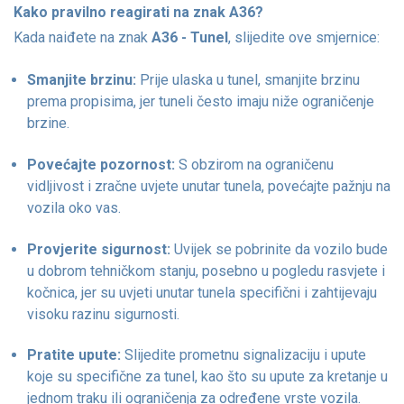
Kako pravilno reagirati na znak A36?
Kada naiđete na znak
A36 - Tunel
, slijedite ove smjernice:
Smanjite brzinu:
Prije ulaska u tunel, smanjite brzinu
prema propisima, jer tuneli često imaju niže ograničenje
brzine.
Povećajte pozornost:
S obzirom na ograničenu
vidljivost i zračne uvjete unutar tunela, povećajte pažnju na
vozila oko vas.
Provjerite sigurnost:
Uvijek se pobrinite da vozilo bude
u dobrom tehničkom stanju, posebno u pogledu rasvjete i
kočnica, jer su uvjeti unutar tunela specifični i zahtijevaju
visoku razinu sigurnosti.
Pratite upute:
Slijedite prometnu signalizaciju i upute
koje su specifične za tunel, kao što su upute za kretanje u
jednom traku ili ograničenja za određene vrste vozila.