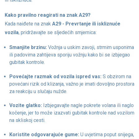
Kako pravilno reagirati na znak A29?
Kada naiđete na znak
A29 - Prevrtanje ili iskliznuće
vozila
, pridržavajte se sljedećih smjernica:
Smanjite brzinu:
Vožnja u uskim zavoji, strmim usponima
ili padovima zahtijeva sporiju vožnju kako bi se izbjegao
gubitak kontrole.
Povećajte razmak od vozila ispred vas:
S obzirom na
povećani rizik od klizanja, važno je imati dovoljno prostora
za reakciju u slučaju nužde.
Vozite glatko:
Izbjegavajte nagle pokrete volana ili naglo
kočenje, jer to može izazvati gubitak kontrole nad vozilom
na skliskoj cesti.
Koristite odgovarajuće gume:
U uvjetima poput snijega,