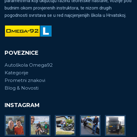
parametrima koji uključuju razinu teoretske nastave, vožnje pod
budnim okom provjerenih instruktora, te nizom drugih
pogodnosti svrstava se u red najcjenjenijih škola u Hrvatskoj.
POVEZNICE
Autoškola Omega92
Kategorije
Prometni znakovi
Blog & Novosti
INSTAGRAM