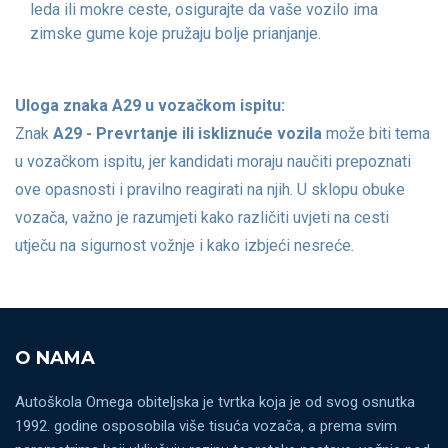
leda ili mokre ceste, osigurajte da vaše vozilo ima
zimske gume koje pružaju bolje prianjanje.
Uloga znaka A29 u vozačkom ispitu:
Znak
A29 - Prevrtanje ili iskliznuće vozila
može biti tema
u vozačkom ispitu, jer kandidati moraju naučiti prepoznati
ove opasnosti i pravilno reagirati na njih. U sklopu obuke
vozača, važno je razumjeti kako različiti uvjeti na cesti
utječu na sigurnost vožnje i kako izbjeći nesreće.
O NAMA
Autoškola Omega obiteljska je tvrtka koja je od svog osnutka
1992. godine osposobila više tisuća vozača, a prema svim