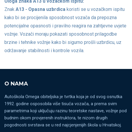
Uloga znaka A13 u vozačkom ispitu:
Znak
A13 - Opasna uzbrdica
koristi se u vozačkom ispitu
kako bi se procijenila sposobnost vozača da prepozna
potencijalne opasnosti i pravilno reagira na zahtjevne uvjete
vožnje. Vozači moraju pokazati sposobnost prilagodbe
brzine i tehnike vožnje kako bi sigurno prošli uzbrdicu, uz
održavanje stabilnosti i kontrole vozila.
O NAMA
Autoškola Omega obiteljska je tvrtka koja je od svog osnutka
1992. godine osposobila više tisuća vozača, a prema svim
parametrima koji uključuju razinu teoretske nastave, vožnje pod
budnim okom provjerenih instruktora, te nizom drugih
pogodnosti svrstava se u red najcjenjenijih škola u Hrvatskoj.