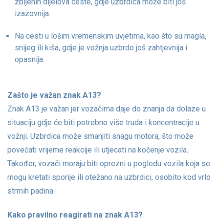
zbijenih dijelova ceste, gdje uzbrdica može biti još
izazovnija.
Na cesti u lošim vremenskim uvjetima, kao što su magla,
snijeg ili kiša, gdje je vožnja uzbrdo još zahtjevnija i
opasnija.
Zašto je važan znak A13?
Znak A13 je važan jer vozačima daje do znanja da dolaze u
situaciju gdje će biti potrebno više truda i koncentracije u
vožnji. Uzbrdica može smanjiti snagu motora, što može
povećati vrijeme reakcije ili utjecati na kočenje vozila.
Također, vozači moraju biti oprezni u pogledu vozila koja se
mogu kretati sporije ili otežano na uzbrdici, osobito kod vrlo
strmih padina.
Kako pravilno reagirati na znak A13?