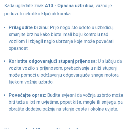
Kada ugledate znak
A13 - Opasna uzbrdica
, važno je
poduzeti nekoliko ključnih koraka:
Prilagodite brzinu:
Prije nego što uđete u uzbrdicu,
smanjite brzinu kako biste imali bolju kontrolu nad
vozilom i izbjegli naglo ubrzanje koje može povećati
opasnost.
Koristite odgovarajući stupanj prijenosa:
U slučaju da
vozite vozilo s prijenosom, prebacivanje u niži stupanj
može pomoći u održavanju odgovarajuće snage motora
tijekom vožnje uzbrdo.
Povećajte oprez:
Budite svjesni da vožnja uzbrdo može
biti teža u lošim uvjetima, poput kiše, magle ili snijega, pa
obratite dodatnu pažnju na stanje ceste i okolne uvjete.